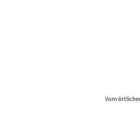
Vom örtlichen
WOHN- U